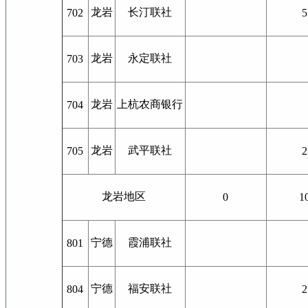
龙岩
长汀联社
702
5
龙岩
永定联社
703
龙岩
上杭农商银行
704
龙岩
武平联社
705
2
龙岩地区
0
1
宁德
霞浦联社
801
宁德
福安联社
804
2