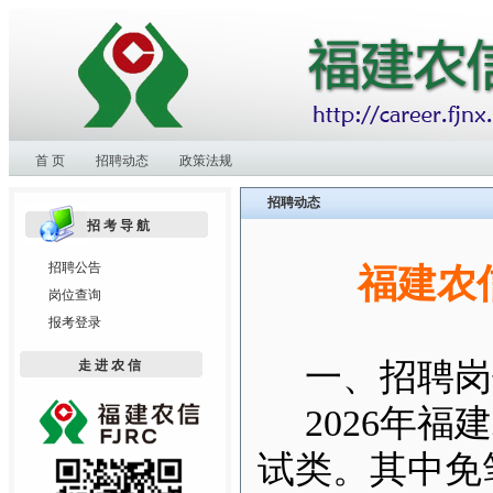
首 页
招聘动态
政策法规
招聘动态
招考导航
招聘公告
福建农
岗位查询
报考登录
一、招聘岗
走进农信
2026
年
福建
试类。其中免